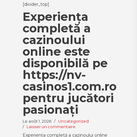
[divider_top]
Experiența
completă a
cazinoului
online este
disponibilă pe
https://nv-
casinos1.com.ro
pentru jucători
pasionați
Le août 1, 2026
/
Uncategorized
/
Laisser un commentaire
Experiența completă a cazinoului online