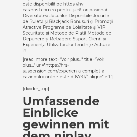
este disponibilă pe https://nv-
casinos1.com.ro pentru jucători pasionați
Diversitatea Jocurilor Disponibile Jocurile
de Ruletă și Blackjack Bonusuri și Promoții
Atractive Programe de Loialitate și VIP
Securitate și Metode de Plată Metode de
Depunere și Retragere Suport Clienți și
Experiența Utilizatorului Tendințe Actuale
în
[read_more text="Voir plus..." title="Voir
plus..." url="https://hrs-
suspension.com/experien-a-complet-a-
cazinoului-online-este-d-8731/" align="left"]
[divider_top]
Umfassende
Einblicke
gewinnen mit
dem ninlay