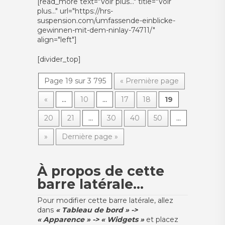
[read_more text="Voir plus..." title="Voir
plus..." url="https://hrs-
suspension.com/umfassende-einblicke-
gewinnen-mit-dem-ninlay-74711/"
align="left"]
[divider_top]
Page 19 sur 3 795
« Première page
«
...
10
...
17
18
19
20
21
...
30
40
50
...
»
Dernière page »
À propos de cette
barre latérale...
Pour modifier cette barre latérale, allez
dans
« Tableau de bord » ->
« Apparence » -> « Widgets »
et placez