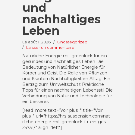
und
nachhaltiges
Leben
Le août 1, 2026
/
Uncategorized
/
Laisser un commentaire
Natürliche Energie mit greenluck für ein
gesundes und nachhaltiges Leben Die
Bedeutung von Natürlicher Energie für
Körper und Geist Die Rolle von Pflanzen
und Kräutern Nachhaltigkeit im Alltag: Ein
Beitrag zum Umweltschutz Praktische
Tipps für einen nachhaltigen Lebensstil Die
Verbindung von Natur und Technologie für
ein besseres
[read_more text="Voir plus..." title="Voir
plus..." url="https://hrs-suspension.com/nat-
rliche-energie-mit-greenluck-f-r-ein-ges-
25731/" align="left"]